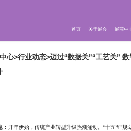
首页
关于展会
展商中
中心
>
行业动态
>迈过“数据关”“工艺关”
升
息：
开年伊始，传统产业转型升级热潮涌动。“十五五”规