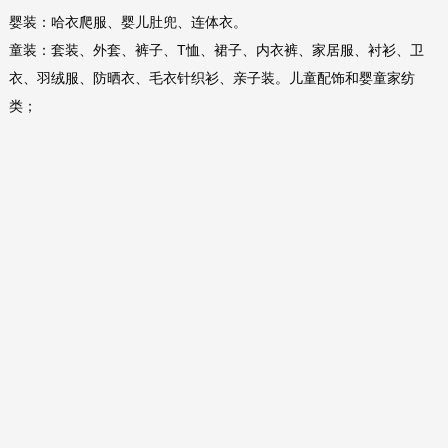
婴装：哈衣爬服、婴儿肚兜、连体衣。
童装：套装、外套、裤子、T恤、裙子、内衣裤、家居服、衬衫、卫
衣、羽绒服、防晒衣、毛衣针织衫、亲子装。儿童配饰和婴童家纺
类；