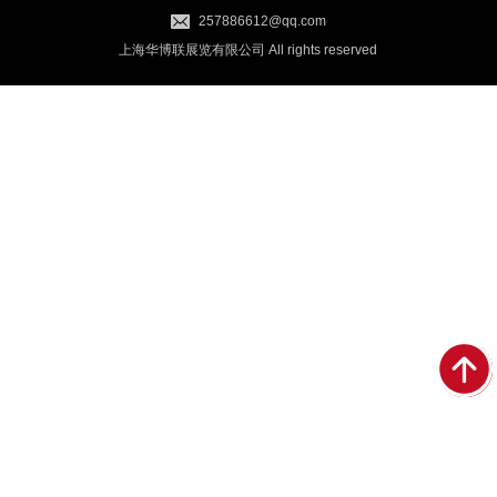
257886612@qq.com
上海华博联展览有限公司 All rights reserved